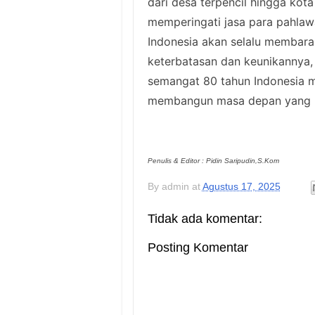
dari desa terpencil hingga kot
memperingati jasa para pahla
Indonesia akan selalu membara
keterbatasan dan keunikannya,
semangat 80 tahun Indonesia m
membangun masa depan yang le
Penulis & Editor : Pidin Saripudin,S.Kom
By
admin
at
Agustus 17, 2025
Tidak ada komentar:
Posting Komentar