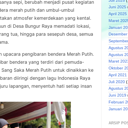
Juli 2025
(
anya sepi, berubah menjadi pusat kegiatan
Juni 2025
dera merah putih dan umbul-umbul
April 2025
ptakan atmosfer kemerdekaan yang kental.
Maret 202
sun di Desa Bungur Raya memadati lokasi,
Januari 2
orang tua, hingga para sesepuh desa, semua
Desember
September
ama.
Agustus 2
n upacara pengibaran bendera Merah Putih.
Agustus 2
bar bendera yang terdiri dari pemuda-
Maret 202
Oktober 2
Sang Saka Merah Putih untuk dinaikkan ke
April 2021
ibaran diiringi dengan lagu Indonesia Raya
Juli 2020
(
uru lapangan, menyentuh hati setiap insan
Agustus 2
Juni 2019
Februari 
Januari 2
ARSIP PO