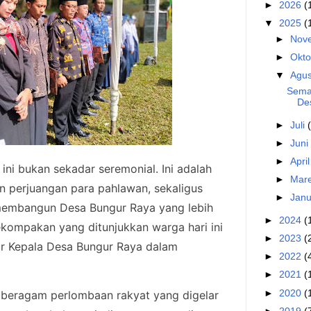
►
2026
(
▼
2025
(
►
Nov
►
Okt
▼
Agu
Sema
De
►
Juli
►
Juni
►
Apri
ini bukan sekadar seremonial. Ini adalah
►
Mar
n perjuangan para pahlawan, sekaligus
►
Janu
membangun Desa Bungur Raya yang lebih
►
2024
(
Kekompakan yang ditunjukkan warga hari ini
►
2023
(
jar Kepala Desa Bungur Raya dalam
►
2022
(
►
2021
(
►
2020
(
a beragam perlombaan rakyat yang digelar