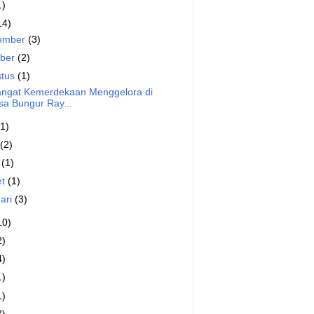
1)
14)
ember
(3)
ober
(2)
stus
(1)
ngat Kemerdekaan Menggelora di
sa Bungur Ray...
(1)
(2)
l
(1)
et
(1)
ari
(3)
10)
2)
4)
1)
1)