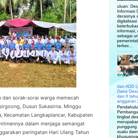
uluan: Des
Informasi 
derasnya 
digitalisas
keterbuka
informasi,
sebagai un
pemerinta
terkec...
dan ADD (
Dana Desa
dan II tah
ah dan sorak-sorai warga memecah
anggaran 
sirgoong, Dusun Sukasirna. Minggu
Pendahul
Pembangu
a, Kecamatan Langkaplancar, Kabupaten
tingkat de
merupakan
mitmennya dalam menjaga semangat
punggung
ggarakan peringatan Hari Ulang Tahun
suatu daer
khususnya 