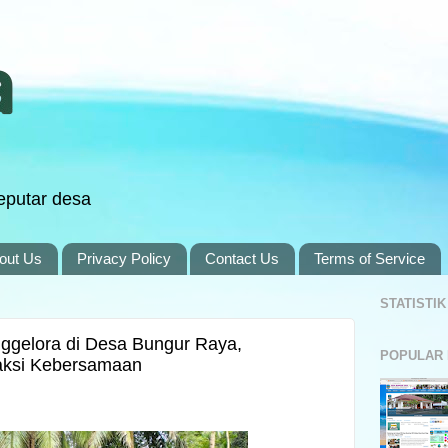
eputar desa
out Us
Privacy Policy
Contact Us
Terms of Service
STATISTI
gelora di Desa Bungur Raya,
POPULAR
Saksi Kebersamaan