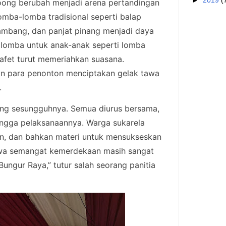
►
2019
(
oong berubah menjadi arena pertandingan
mba-lomba tradisional seperti balap
tambang, dan panjat pinang menjadi daya
, lomba untuk anak-anak seperti lomba
afet turut memeriahkan suasana.
an para penonton menciptakan gelak tawa
.
ang sesungguhnya. Semua diurus bersama,
hingga pelaksanaannya. Warga sukarela
n, dan bahkan materi untuk mensukseskan
ahwa semangat kemerdekaan masih sangat
ungur Raya,” tutur salah seorang panitia