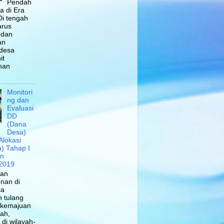
Pendah
a di Era
Di tengah
arus
i dan
an
 desa
it
han
Monitori
ng dan
Evaluasi
DD
(Dana
Desa)
Alokasi
) Tahap I
un
2019
uan
nan di
sa
 tulang
 kemajuan
ah,
di wilayah-