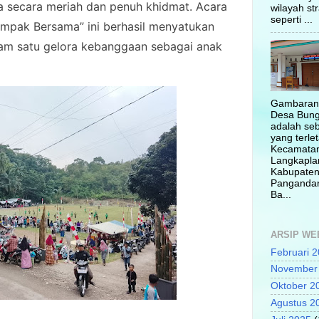
a secara meriah dan penuh khidmat. Acara
wilayah str
seperti ...
pak Bersama” ini berhasil menyatukan
am satu gelora kebanggaan sebagai anak
Gambara
Desa Bung
adalah se
yang terlet
Kecamata
Langkapla
Kabupate
Pangandar
Ba...
ARSIP WE
Februari 
November
Oktober 2
Agustus 2