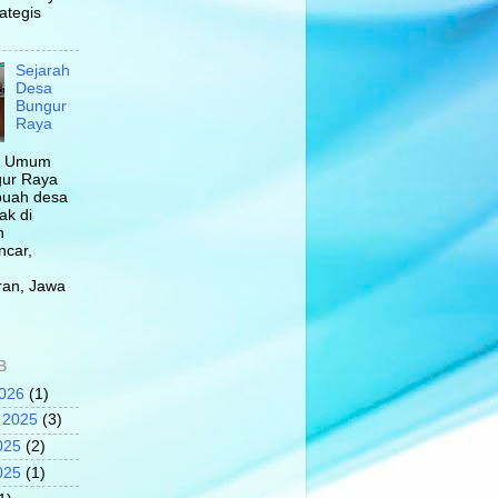
ategis
Sejarah
Desa
Bungur
Raya
n Umum
ur Raya
buah desa
ak di
n
ncar,
n
an, Jawa
B
2026
(1)
 2025
(3)
025
(2)
025
(1)